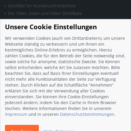
Zertifikat für Kundenzufriedenheit
Die 100er, 250er und 500er Zertifikate
Presse & Wissen
Unsere Cookie Einstellungen
Presse und Informationen
Blog
Wir verwenden Cookies (auch von Drittanbietern), um unsere
Häufig gestellte Fragen (FAQ)
Webseite ständig zu verbessern und um Ihnen ein
bestmögliches Online-Erlebnis zu ermöglichen. Hierzu
Studie: Digitalisierungsbarometer
zählen Cookies, die für den Betrieb der Seite notwendig sind,
Initiative gegen Fake-Bewertungen
sowie solche für anonyme, statistische Zwecke. Sie können
Kunden Informationen
selbst entscheiden, welche Art Sie zulassen möchten. Bitte
beachten Sie, dass auf Basis Ihrer Einstellungen eventuell
Beratungsgespräch vereinbaren
nicht mehr alle Funktionalitäten der Seite zur Verfügung
Impressum
stehen. Durch Klicken auf die Schaltfläche “Annehmen”
Datenschutz
erklären Sie sich mit der Verwendung aller Cookies
einverstanden. Sie können Ihre Cookie-Einstellungen
AGB
jederzeit ändern, indem Sie den Cache in Ihrem Browser
Nutzungsbedingungen
löschen. Weitere Informationen finden Sie in unserem
Kontakt
Impressum
und in unseren
Datenschutzbestimmungen
.