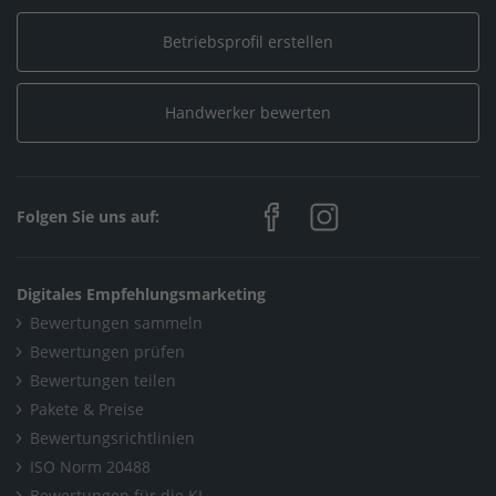
Betriebsprofil erstellen
Home
/
Baden-Württemberg
/
Oberkirch
/
Elektro Schnurr GmbH
/
Galerien
Handwerker bewerten
Folgen Sie uns auf:
Digitales Empfehlungsmarketing
Bewertungen sammeln
Bewertungen prüfen
Bewertungen teilen
Pakete & Preise
Bewertungsrichtlinien
ISO Norm 20488
Bewertungen für die KI