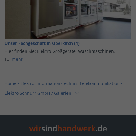
Unser Fachgeschäft in Oberkirch (4)
Hier finden Sie: Elektro-Großgeräte: Waschmaschinen,
T...
mehr
Home
/
Elektro, Informationstechnik, Telekommunikation
/
Elektro Schnurr GmbH
/
Galerien
Home
/
Elektro, Informationstechnik, Telekommunikation /
Informationstechnik
/
Elektro Schnurr GmbH
/
Galerien