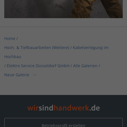
Home
/
Hoch- & Tiefbauarbeiten (Weitere) / Kabelverlegung im
Hochbau
/
Elektro Service Düsseldorf GmbH
/
Alle Galerien
/
Neue Galerie
Home
/
Elektro, Informationstechnik, Telekommunikation /
Elektrotechnik
/
Elektro Service Düsseldorf GmbH
/
Alle Galerien
/
Neue Galerie
Betriebsprofil erstellen