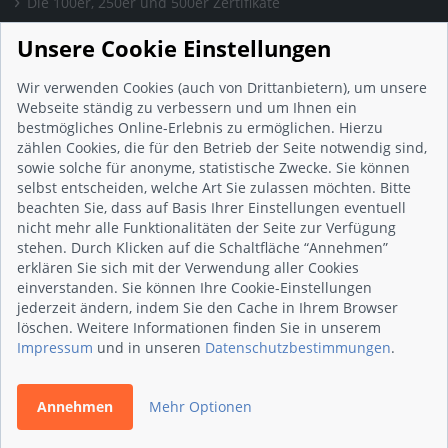
Die 100er, 250er und 500er Zertifikate
Presse & Wissen
Unsere Cookie Einstellungen
Presse und Informationen
Blog
Wir verwenden Cookies (auch von Drittanbietern), um unsere
Häufig gestellte Fragen (FAQ)
Webseite ständig zu verbessern und um Ihnen ein
bestmögliches Online-Erlebnis zu ermöglichen. Hierzu
Studie: Digitalisierungsbarometer
zählen Cookies, die für den Betrieb der Seite notwendig sind,
Initiative gegen Fake-Bewertungen
sowie solche für anonyme, statistische Zwecke. Sie können
Kunden Informationen
selbst entscheiden, welche Art Sie zulassen möchten. Bitte
beachten Sie, dass auf Basis Ihrer Einstellungen eventuell
Beratungsgespräch vereinbaren
nicht mehr alle Funktionalitäten der Seite zur Verfügung
Impressum
stehen. Durch Klicken auf die Schaltfläche “Annehmen”
Datenschutz
erklären Sie sich mit der Verwendung aller Cookies
einverstanden. Sie können Ihre Cookie-Einstellungen
AGB
jederzeit ändern, indem Sie den Cache in Ihrem Browser
Nutzungsbedingungen
löschen. Weitere Informationen finden Sie in unserem
Kontakt
Impressum
und in unseren
Datenschutzbestimmungen
.
Annehmen
Mehr Optionen
© 2026 wirsindhandwerk.de