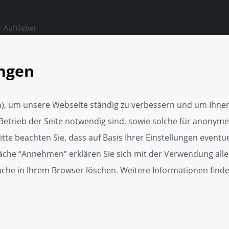
-Aufkleber
ngen, auf die man sich
en kann.
ungen
rker Webseite
tungsservice
), um unsere Webseite ständig zu verbessern und um Ihnen
Media Vorlage
Betrieb der Seite notwendig sind, sowie solche für anonyme,
p
te beachten Sie, dass auf Basis Ihrer Einstellungen eventuel
läche “Annehmen” erklären Sie sich mit der Verwendung alle
dget
Cache in Ihrem Browser löschen. Weitere Informationen find
kat für Kundenzufriedenheit
r, 250er und 500er Zertifikate