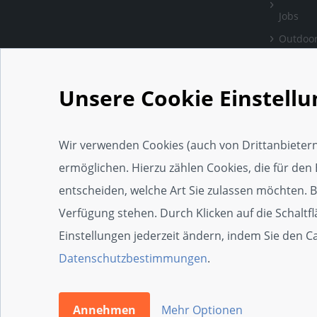
Jobs
Outdoor
Bewertu
verlass
Unsere Cookie Einstell
Handwe
Einrich
Wir verwenden Cookies (auch von Drittanbietern
Social 
ermöglichen. Hierzu zählen Cookies, die für den 
Web-Ap
entscheiden, welche Art Sie zulassen möchten. Bit
Widget
Verfügung stehen. Durch Klicken auf die Schaltf
SEO-Wi
Einstellungen jederzeit ändern, indem Sie den 
Zertifi
Datenschutzbestimmungen
.
Die 100e
Annehmen
Mehr Optionen