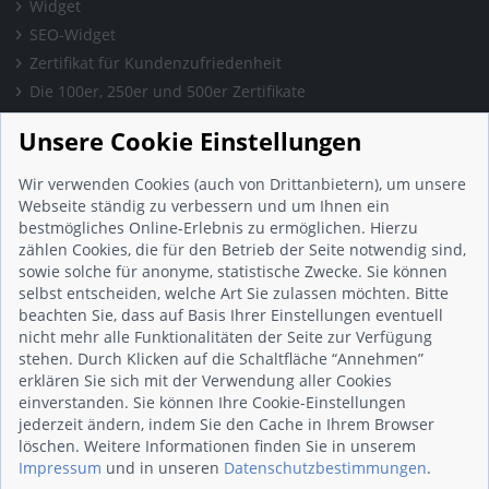
Widget
SEO-Widget
Zertifikat für Kundenzufriedenheit
Die 100er, 250er und 500er Zertifikate
Presse & Wissen
Unsere Cookie Einstellungen
Presse und Informationen
Blog
Wir verwenden Cookies (auch von Drittanbietern), um unsere
Häufig gestellte Fragen (FAQ)
Webseite ständig zu verbessern und um Ihnen ein
bestmögliches Online-Erlebnis zu ermöglichen. Hierzu
Studie: Digitalisierungsbarometer
zählen Cookies, die für den Betrieb der Seite notwendig sind,
Initiative gegen Fake-Bewertungen
sowie solche für anonyme, statistische Zwecke. Sie können
Kunden Informationen
selbst entscheiden, welche Art Sie zulassen möchten. Bitte
beachten Sie, dass auf Basis Ihrer Einstellungen eventuell
Beratungsgespräch vereinbaren
nicht mehr alle Funktionalitäten der Seite zur Verfügung
Impressum
stehen. Durch Klicken auf die Schaltfläche “Annehmen”
Datenschutz
erklären Sie sich mit der Verwendung aller Cookies
einverstanden. Sie können Ihre Cookie-Einstellungen
AGB
jederzeit ändern, indem Sie den Cache in Ihrem Browser
Nutzungsbedingungen
löschen. Weitere Informationen finden Sie in unserem
Kontakt
Impressum
und in unseren
Datenschutzbestimmungen
.