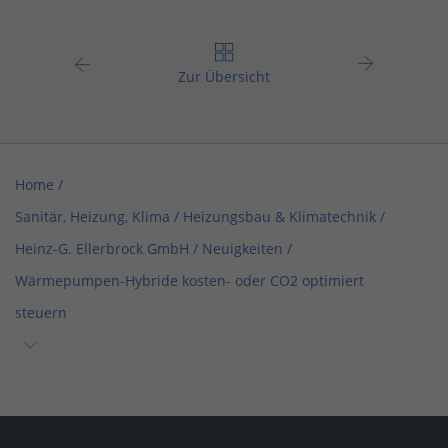
Zur Übersicht
Home
/
Sanitär, Heizung, Klima / Heizungsbau & Klimatechnik
/
Heinz-G. Ellerbrock GmbH
/
Neuigkeiten
/
Wärmepumpen-Hybride kosten- oder CO2 optimiert
steuern
Home
/
Sanitär, Heizung, Klima / Bad & Sanitär
/
Heinz-G. Ellerbrock GmbH
/
Neuigkeiten
/