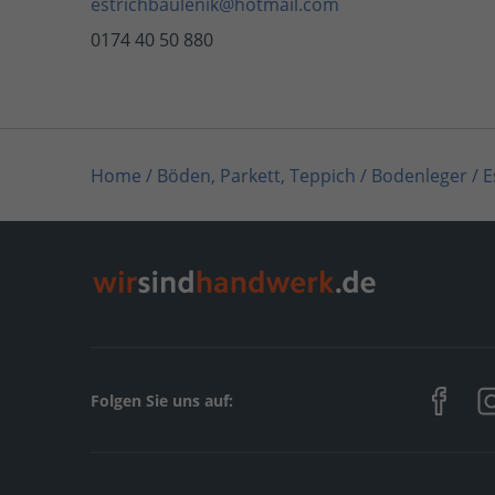
estrichbaulenik@hotmail.com
0174 40 50 880
Home
/
Böden, Parkett, Teppich / Bodenleger
/
E
Home
/
Rheinland-Pfalz
/
Bendorf
/
Estrichbau Le
Folgen Sie uns auf: