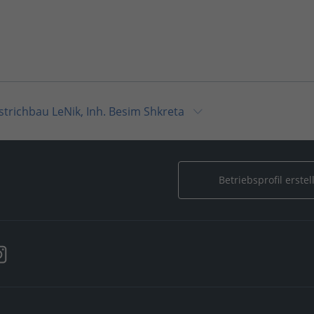
strichbau LeNik, Inh. Besim Shkreta
Nik, Inh. Besim Shkreta
Betriebsprofil erstel