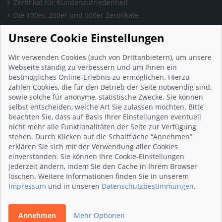
Zertifikat für Kundenzufriedenheit
Die 100er, 250er und 500er Zertifikate
Presse & Wissen
Unsere Cookie Einstellungen
Presse und Informationen
Blog
Wir verwenden Cookies (auch von Drittanbietern), um unsere
Häufig gestellte Fragen (FAQ)
Webseite ständig zu verbessern und um Ihnen ein
bestmögliches Online-Erlebnis zu ermöglichen. Hierzu
Studie: Digitalisierungsbarometer
zählen Cookies, die für den Betrieb der Seite notwendig sind,
Initiative gegen Fake-Bewertungen
sowie solche für anonyme, statistische Zwecke. Sie können
Kunden Informationen
selbst entscheiden, welche Art Sie zulassen möchten. Bitte
beachten Sie, dass auf Basis Ihrer Einstellungen eventuell
Beratungsgespräch vereinbaren
nicht mehr alle Funktionalitäten der Seite zur Verfügung
Impressum
stehen. Durch Klicken auf die Schaltfläche “Annehmen”
Datenschutz
erklären Sie sich mit der Verwendung aller Cookies
einverstanden. Sie können Ihre Cookie-Einstellungen
AGB
jederzeit ändern, indem Sie den Cache in Ihrem Browser
Nutzungsbedingungen
löschen. Weitere Informationen finden Sie in unserem
Kontakt
Impressum
und in unseren
Datenschutzbestimmungen
.
Annehmen
Mehr Optionen
© 2026 wirsindhandwerk.de