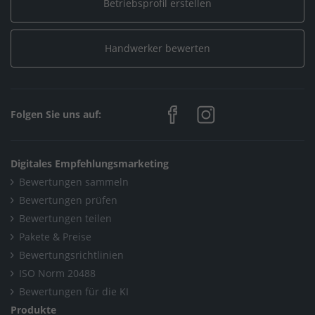
Sanitär, Heizung, Klima / Solar, Photovoltaik & Erneuerbare
Betriebsprofil erstellen
Energien
/
Frank Becker GmbH & Co. KG
Handwerker bewerten
Home
/
Nordrhein-Westfalen
/
Nörvenich
/
Frank Becker GmbH & Co. KG
Folgen Sie uns auf:
Digitales Empfehlungsmarketing
Bewertungen sammeln
Bewertungen prüfen
Bewertungen teilen
Pakete & Preise
Bewertungsrichtlinien
ISO Norm 20488
Bewertungen für die KI
Produkte