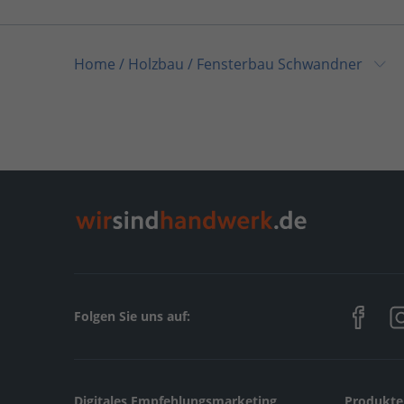
Home
/
Holzbau
/
Fensterbau Schwandner
Home
/
Baden-Württemberg
/
Winterbach
/
Fen
Folgen Sie uns auf:
Digitales Empfehlungsmarketing
Produkte