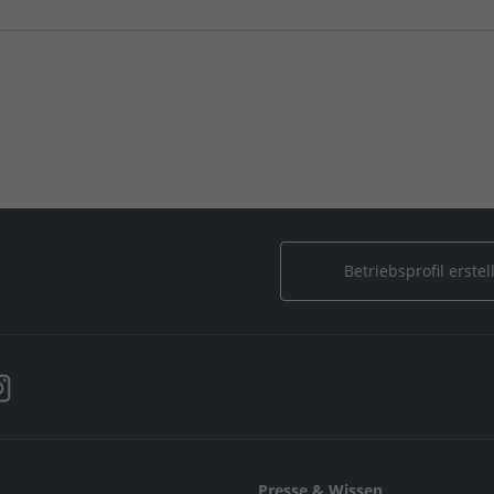
sterbau Schwandner
Betriebsprofil erstel
Presse & Wissen