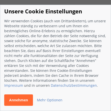
Home
/
Sanitär, Heizung, Klima / Installation & Heizungsbau
/
Unsere Cookie Einstellungen
Arndt GmbH
/
Neuigkeiten
Wir verwenden Cookies (auch von Drittanbietern), um unsere
Home
/
Sanitär, Heizung, Klima / Bad & Sanitär
/
Arndt GmbH
Webseite ständig zu verbessern und um Ihnen ein
bestmögliches Online-Erlebnis zu ermöglichen. Hierzu
/
Neuigkeiten
zählen Cookies, die für den Betrieb der Seite notwendig sind,
Betriebsprofil erstellen
sowie solche für anonyme, statistische Zwecke. Sie können
Home
/
selbst entscheiden, welche Art Sie zulassen möchten. Bitte
Sanitär, Heizung, Klima / Solar, Photovoltaik & Erneuerbare
beachten Sie, dass auf Basis Ihrer Einstellungen eventuell
Handwerker bewerten
nicht mehr alle Funktionalitäten der Seite zur Verfügung
Energien
stehen. Durch Klicken auf die Schaltfläche “Annehmen”
erklären Sie sich mit der Verwendung aller Cookies
/
Arndt GmbH
/
Neuigkeiten
einverstanden. Sie können Ihre Cookie-Einstellungen
jederzeit ändern, indem Sie den Cache in Ihrem Browser
Home
/
Sanitär, Heizung, Klima / Kälteanlagenbau
/
Folgen Sie uns auf:
löschen. Weitere Informationen finden Sie in unserem
Arndt GmbH
/
Neuigkeiten
Impressum
und in unseren
Datenschutzbestimmungen
.
Home
/
Schornsteinfeger
/
Arndt GmbH
/
Neuigkeiten
Digitales Empfehlungsmarketing
Annehmen
Mehr Optionen
Bewertungen sammeln
Home
/
Metallverarbeitung / Klempner
/
Arndt GmbH
/
Bewertungen prüfen