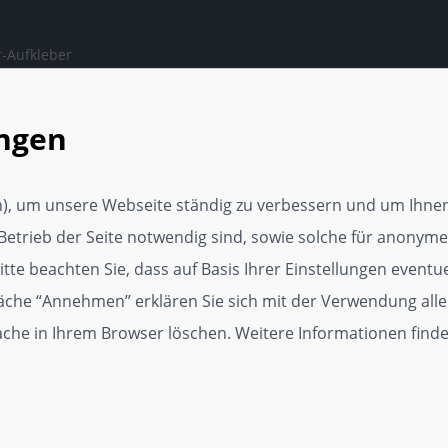
-Aufkleber
ngen, auf die man sich
en kann.
ungen
rker Webseite
tungsservice
), um unsere Webseite ständig zu verbessern und um Ihnen
Media Vorlage
Betrieb der Seite notwendig sind, sowie solche für anonyme,
p
te beachten Sie, dass auf Basis Ihrer Einstellungen eventuel
läche “Annehmen” erklären Sie sich mit der Verwendung alle
dget
Cache in Ihrem Browser löschen. Weitere Informationen find
kat für Kundenzufriedenheit
r, 250er und 500er Zertifikate