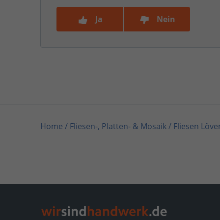
Ja
Nein
Home
/
Fliesen-, Platten- & Mosaik
/
Fliesen Löve
Home
/
Rheinland-Pfalz
/
Dernau
/
Fliesen Löven