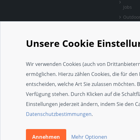
Jobs
Outdoor
Bewertu
verlass
Unsere Cookie Einstell
Handwe
Einrich
Wir verwenden Cookies (auch von Drittanbietern
Social 
ermöglichen. Hierzu zählen Cookies, die für den 
Web-Ap
entscheiden, welche Art Sie zulassen möchten. Bit
Widget
Verfügung stehen. Durch Klicken auf die Schaltf
SEO-Wi
Einstellungen jederzeit ändern, indem Sie den 
Zertifi
Datenschutzbestimmungen
.
Die 100e
Annehmen
Mehr Optionen