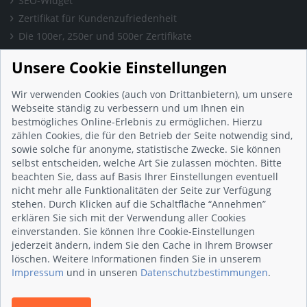
SEO-Widget
Zertifikat für Kundenzufriedenheit
Die 100er, 250er und 500er Zertifikate
Presse & Wissen
Unsere Cookie Einstellungen
Presse und Informationen
Blog
Wir verwenden Cookies (auch von Drittanbietern), um unsere
Häufig gestellte Fragen (FAQ)
Webseite ständig zu verbessern und um Ihnen ein
bestmögliches Online-Erlebnis zu ermöglichen. Hierzu
Studie: Digitalisierungsbarometer
zählen Cookies, die für den Betrieb der Seite notwendig sind,
Initiative gegen Fake-Bewertungen
sowie solche für anonyme, statistische Zwecke. Sie können
Kunden Informationen
selbst entscheiden, welche Art Sie zulassen möchten. Bitte
beachten Sie, dass auf Basis Ihrer Einstellungen eventuell
Beratungsgespräch vereinbaren
nicht mehr alle Funktionalitäten der Seite zur Verfügung
Impressum
stehen. Durch Klicken auf die Schaltfläche “Annehmen”
Datenschutz
erklären Sie sich mit der Verwendung aller Cookies
einverstanden. Sie können Ihre Cookie-Einstellungen
AGB
jederzeit ändern, indem Sie den Cache in Ihrem Browser
Nutzungsbedingungen
löschen. Weitere Informationen finden Sie in unserem
Kontakt
Impressum
und in unseren
Datenschutzbestimmungen
.