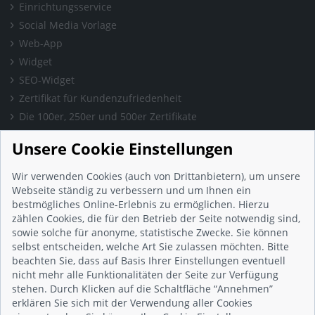
Einrichtungsservice
Social Media Vorlage
Web-App
Widget
SEO-Widget
Zertifikat für Kundenzufriedenheit
Die 100er, 250er und 500er Zertifikate
Presse & Wissen
Unsere Cookie Einstellungen
Presse und Informationen
Blog
Wir verwenden Cookies (auch von Drittanbietern), um unsere
Häufig gestellte Fragen (FAQ)
Webseite ständig zu verbessern und um Ihnen ein
bestmögliches Online-Erlebnis zu ermöglichen. Hierzu
Studie: Digitalisierungsbarometer
zählen Cookies, die für den Betrieb der Seite notwendig sind,
Initiative gegen Fake-Bewertungen
sowie solche für anonyme, statistische Zwecke. Sie können
Kunden Informationen
selbst entscheiden, welche Art Sie zulassen möchten. Bitte
beachten Sie, dass auf Basis Ihrer Einstellungen eventuell
Beratungsgespräch vereinbaren
nicht mehr alle Funktionalitäten der Seite zur Verfügung
Impressum
stehen. Durch Klicken auf die Schaltfläche “Annehmen”
Datenschutz
erklären Sie sich mit der Verwendung aller Cookies