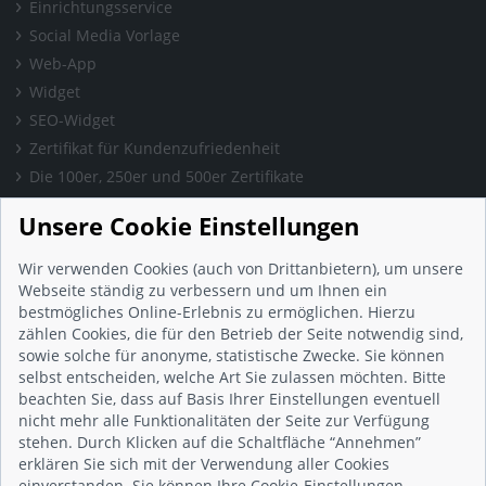
Einrichtungsservice
Social Media Vorlage
Web-App
Widget
SEO-Widget
Zertifikat für Kundenzufriedenheit
Die 100er, 250er und 500er Zertifikate
Presse & Wissen
Unsere Cookie Einstellungen
Presse und Informationen
Blog
Wir verwenden Cookies (auch von Drittanbietern), um unsere
Häufig gestellte Fragen (FAQ)
Webseite ständig zu verbessern und um Ihnen ein
bestmögliches Online-Erlebnis zu ermöglichen. Hierzu
Studie: Digitalisierungsbarometer
zählen Cookies, die für den Betrieb der Seite notwendig sind,
Initiative gegen Fake-Bewertungen
sowie solche für anonyme, statistische Zwecke. Sie können
Kunden Informationen
selbst entscheiden, welche Art Sie zulassen möchten. Bitte
beachten Sie, dass auf Basis Ihrer Einstellungen eventuell
Beratungsgespräch vereinbaren
nicht mehr alle Funktionalitäten der Seite zur Verfügung
Impressum
stehen. Durch Klicken auf die Schaltfläche “Annehmen”
Datenschutz
erklären Sie sich mit der Verwendung aller Cookies
einverstanden. Sie können Ihre Cookie-Einstellungen