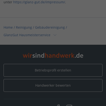
unter
https://glanz-gut.de/impressum/
.
Home
/
Reinigung / Gebäudereinigung
/
GlanzGut Hausmeisterservice
Home
/
Handwerksleistungen (Weitere) / Hausmeisterdienste
/
GlanzGut Hausmeisterservice
Home
/
Pinneberg
/
GlanzGut Hausmeisterservice
Betriebsprofil erstellen
Handwerker bewerten