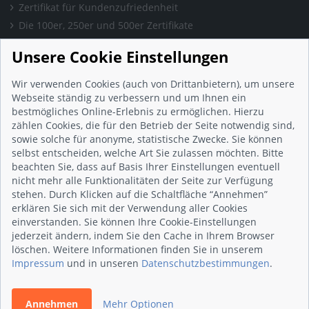
Zertifikat für Kundenzufriedenheit
Die 100er, 250er und 500er Zertifikate
Presse & Wissen
Unsere Cookie Einstellungen
Presse und Informationen
Blog
Wir verwenden Cookies (auch von Drittanbietern), um unsere
Häufig gestellte Fragen (FAQ)
Webseite ständig zu verbessern und um Ihnen ein
bestmögliches Online-Erlebnis zu ermöglichen. Hierzu
Studie: Digitalisierungsbarometer
zählen Cookies, die für den Betrieb der Seite notwendig sind,
Initiative gegen Fake-Bewertungen
sowie solche für anonyme, statistische Zwecke. Sie können
Kunden Informationen
selbst entscheiden, welche Art Sie zulassen möchten. Bitte
beachten Sie, dass auf Basis Ihrer Einstellungen eventuell
Beratungsgespräch vereinbaren
nicht mehr alle Funktionalitäten der Seite zur Verfügung
Impressum
stehen. Durch Klicken auf die Schaltfläche “Annehmen”
Datenschutz
erklären Sie sich mit der Verwendung aller Cookies
einverstanden. Sie können Ihre Cookie-Einstellungen
AGB
jederzeit ändern, indem Sie den Cache in Ihrem Browser
Nutzungsbedingungen
löschen. Weitere Informationen finden Sie in unserem
Kontakt
Impressum
und in unseren
Datenschutzbestimmungen
.
Annehmen
Mehr Optionen
© 2026 wirsindhandwerk.de