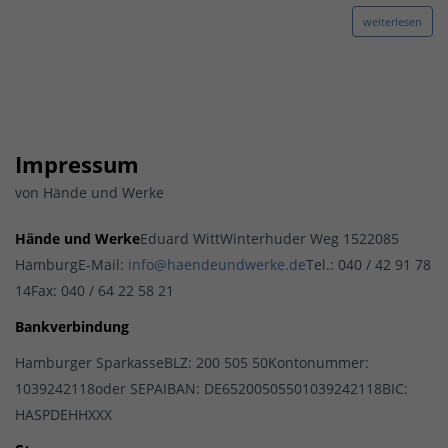
weiterlesen
Impressum
von Hände und Werke
Hände und Werke
Eduard WittWinterhuder Weg 1522085
HamburgE-Mail:
info@haendeundwerke.de
Tel.: 040 / 42 91 78
14Fax: 040 / 64 22 58 21
Bankverbindung
Hamburger SparkasseBLZ: 200 505 50Kontonummer:
1039242118oder SEPAIBAN: DE65200505501039242118BIC:
HASPDEHHXXX