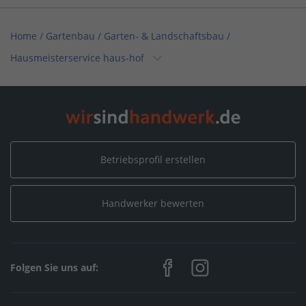
Home
/
Gartenbau / Garten- & Landschaftsbau
/
Hausmeisterservice haus-hof
Home
/
Bayern
/
Bad Königshofen
/
Hausmeisterservice haus-hof
Betriebsprofil erstellen
Handwerker bewerten
Folgen Sie uns auf: