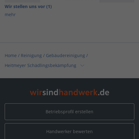
Wir stellen uns vor (1)
mehr
Home
/
Reinigung / Gebäudereinigung
/
Heitmeyer Schädlingsbekämpfung
Home
/
Reinigung / Tatortreinigung
/
Heitmeyer Schädlingsbekämpfung
Home
/
Handwerksleistungen (Weitere)
/
Heitmeyer Schädlingsbekämpfung
Betriebsprofil erstellen
Home
/
Baden-Württemberg
/
Singen
/
Handwerker bewerten
Heitmeyer Schädlingsbekämpfung