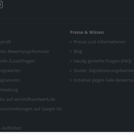
Presse & Wissen
profil
Presse und Informationen
tes Bewertungsformular
Blog
uelle Zusatzfragen
Häufig gestellte Fragen (FAQ)
ngskarten
Studie: Digitalisierungsbarom
Signaturen
Initiative gegen Fake-Bewert
Einladung
obs auf wirsindhandwerk.de
ausschreibungen auf Google for
-Aufkleber