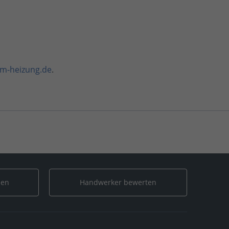
sm-heizung.de
.
 Benjamin Kokartis
len
Handwerker bewerten
amm & Benjamin Kokartis