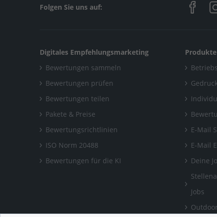
Folgen Sie uns auf:
Digitales Empfehlungsmarketing
Produkte
Bewertungen sammeln
Betriebs
Bewertungen prüfen
Gedruck
Bewertungen teilen
Individ
Pakete & Preise
Bewertu
Bewertungsrichtlinien
E-Mail 
ISO Norm 20488
E-Mail 
Bewertungen für die KI
Deine J
Stellen
Jobs
Outdoor