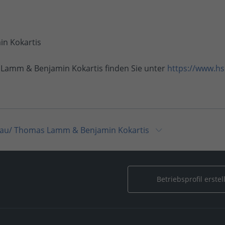
n Kokartis
amm & Benjamin Kokartis finden Sie unter
https://www.h
au/ Thomas Lamm & Benjamin Kokartis
& Schallschutzisolation
/
HSM Heizungsbau/ Thomas Lamm &
HSM Heizungsbau/ Thomas Lamm & Benjamin Kokartis
Betriebsprofil erstel
ltaik & Erneuerbare Energien
/
HSM Heizungsbau/ Thomas L
 Heizungsbau/ Thomas Lamm & Benjamin Kokartis