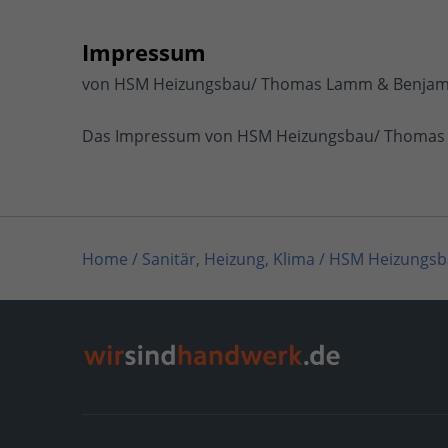
Impressum
von HSM Heizungsbau/ Thomas Lamm & Benjami
Das Impressum von HSM Heizungsbau/ Thomas L
Home
/
Sanitär, Heizung, Klima
/
HSM Heizungsb
Home
/
Sanitär, Heizung, Klima / Wärme-, Kälte- 
Home
/
Sanitär, Heizung, Klima / Bad & Sanitär
/
Home
/
Sanitär, Heizung, Klima / Solar, Photovo
Home
/
Schleswig-Holstein
/
Schwarzenbek
/
HSM