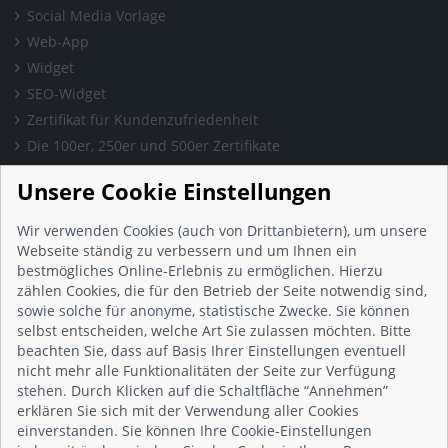
Social Media Vorlage
Web-App
Widget
SEO-Widget
Zertifikat für Kundenzufriedenheit
Die 100er, 250er und 500er Zertifikate
Presse & Wissen
Unsere Cookie Einstellungen
Presse und Informationen
Blog
Wir verwenden Cookies (auch von Drittanbietern), um unsere
Häufig gestellte Fragen (FAQ)
Webseite ständig zu verbessern und um Ihnen ein
bestmögliches Online-Erlebnis zu ermöglichen. Hierzu
Studie: Digitalisierungsbarometer
zählen Cookies, die für den Betrieb der Seite notwendig sind,
Initiative gegen Fake-Bewertungen
sowie solche für anonyme, statistische Zwecke. Sie können
Kunden Informationen
selbst entscheiden, welche Art Sie zulassen möchten. Bitte
beachten Sie, dass auf Basis Ihrer Einstellungen eventuell
Beratungsgespräch vereinbaren
nicht mehr alle Funktionalitäten der Seite zur Verfügung
Impressum
stehen. Durch Klicken auf die Schaltfläche “Annehmen”
Datenschutz
erklären Sie sich mit der Verwendung aller Cookies
einverstanden. Sie können Ihre Cookie-Einstellungen
AGB