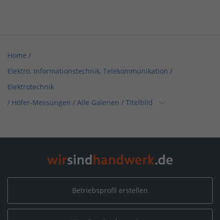
Home
/
Elektro, Informationstechnik, Telekommunikation /
Elektrotechnik
/
Höfer-Messungen
/
Alle Galerien
/
Titelbild
Home
/
Karlsruhe
/
Höfer-Messungen
/
Alle Galerien
/
Titelbild
Betriebsprofil erstellen