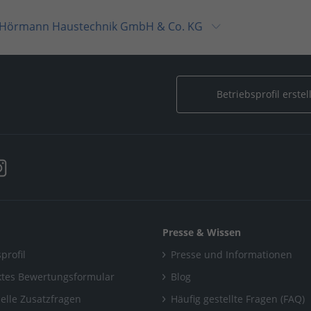
Hörmann Haustechnik GmbH & Co. KG
 GmbH & Co. KG
Betriebsprofil erstel
Presse & Wissen
profil
Presse und Informationen
tes Bewertungsformular
Blog
uelle Zusatzfragen
Häufig gestellte Fragen (FAQ)