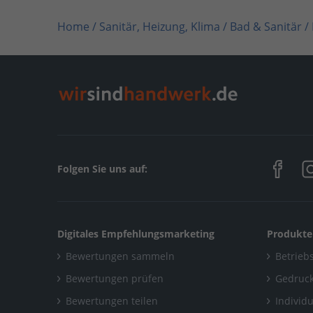
Home
/
Sanitär, Heizung, Klima / Bad & Sanitär
/
Home
/
Friedrichshafen
/
Hörmann Haustechnik
Folgen Sie uns auf:
Digitales Empfehlungsmarketing
Produkte
Bewertungen sammeln
Betriebs
Bewertungen prüfen
Gedruck
Bewertungen teilen
Individ