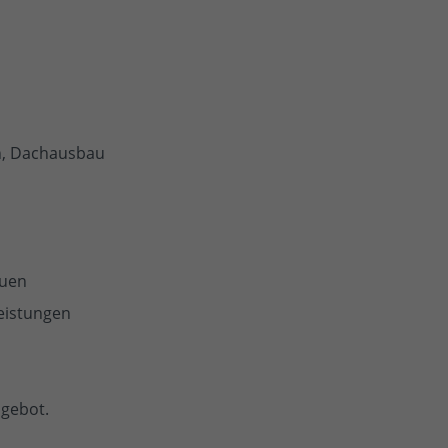
n, Dachausbau
auen
eistungen
ngebot.