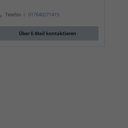
Telefon
017640271415
Über E-Mail kontaktieren