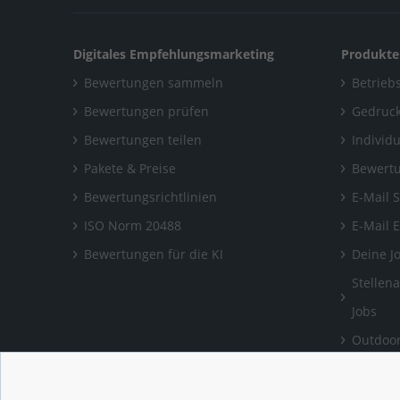
Digitales Empfehlungsmarketing
Produkte
Bewertungen sammeln
Betriebs
Bewertungen prüfen
Gedruck
Bewertungen teilen
Individ
Pakete & Preise
Bewertu
Bewertungsrichtlinien
E-Mail 
ISO Norm 20488
E-Mail 
Bewertungen für die KI
Deine J
Stellen
Jobs
Outdoor
Bewertu
verlass