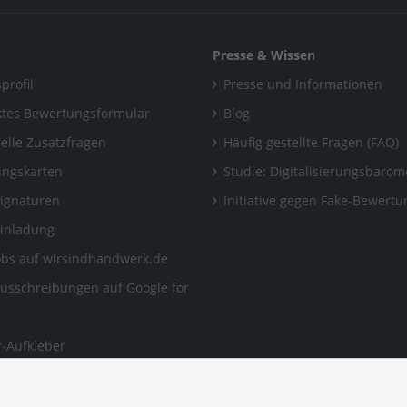
Presse & Wissen
profil
Presse und Informationen
tes Bewertungsformular
Blog
uelle Zusatzfragen
Häufig gestellte Fragen (FAQ)
ngskarten
Studie: Digitalisierungsbarom
Signaturen
Initiative gegen Fake-Bewert
Einladung
obs auf wirsindhandwerk.de
ausschreibungen auf Google for
-Aufkleber
ngen, auf die man sich
en kann.