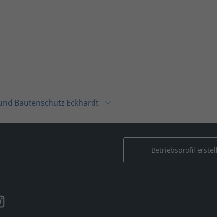
 und Bautenschutz Eckhardt
Eckhardt
Betriebsprofil erstel