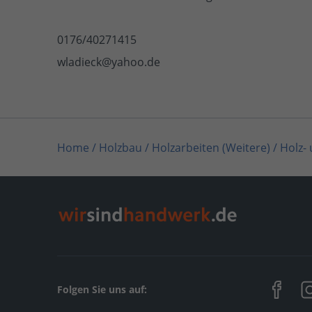
0176/40271415
wladieck@yahoo.de
Home
/
Holzbau / Holzarbeiten (Weitere)
/
Holz-
Home
/
Berlin
/
Berlin
/
Holz- und Bautenschutz 
Folgen Sie uns auf: