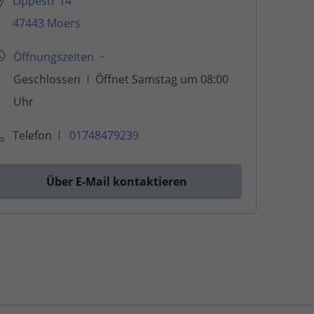
Lippestr 14
47443 Moers
Telefon
01748479239
Über E-Mail kontaktieren