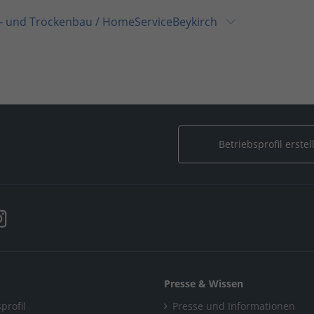
k- und Trockenbau
/
HomeServiceBeykirch
iceBeykirch
Betriebsprofil erstel
Presse & Wissen
profil
Presse und Informationen