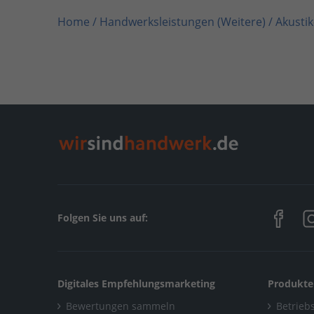
Home
/
Handwerksleistungen (Weitere) / Akusti
Home
/
Nordrhein-Westfalen
/
Moers
/
HomeServ
Folgen Sie uns auf:
Digitales Empfehlungsmarketing
Produkte
Bewertungen sammeln
Betriebs