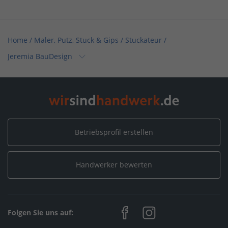
Home
/
Maler, Putz, Stuck & Gips / Stuckateur
/
Jeremia BauDesign
Home
/
Baden-Württemberg
/
Trossingen
/
Jeremia BauDesign
Betriebsprofil erstellen
Handwerker bewerten
Folgen Sie uns auf: