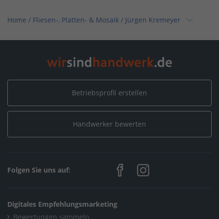
Home
/
Fliesen-, Platten- & Mosaik
/
Jürgen Kremeyer
Home
/
Nordrhein-Westfalen
/
Münster
/
Jürgen Kremeyer
Betriebsprofil erstellen
Handwerker bewerten
Folgen Sie uns auf:
Digitales Empfehlungsmarketing
Bewertungen sammeln