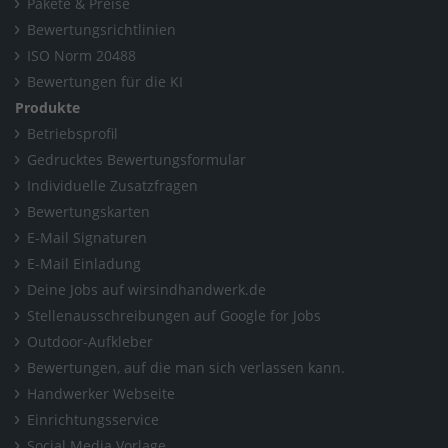
Pakete & Preise
Kempf GmbH & Co. KG Hornberg - Heizung, Sanitär und
Bewertungsrichtlinien
Klempnertechnik
ISO Norm 20488
/
Alle Galerien
/
Kempf Heizungstechnik
Bewertungen für die KI
Produkte
Home
/
Baden-Württemberg
/
Hornberg
/
Betriebsprofil
Kempf GmbH & Co. KG Hornberg - Heizung, Sanitär und
Gedrucktes Bewertungsformular
Klempnertechnik
Individuelle Zusatzfragen
Bewertungskarten
/
Alle Galerien
/
Kempf Heizungstechnik
E-Mail Signaturen
E-Mail Einladung
Deine Jobs auf wirsindhandwerk.de
Stellenausschreibungen auf Google for Jobs
Outdoor-Aufkleber
Bewertungen, auf die man sich verlassen kann.
Handwerker Webseite
Einrichtungsservice
Social Media Vorlage