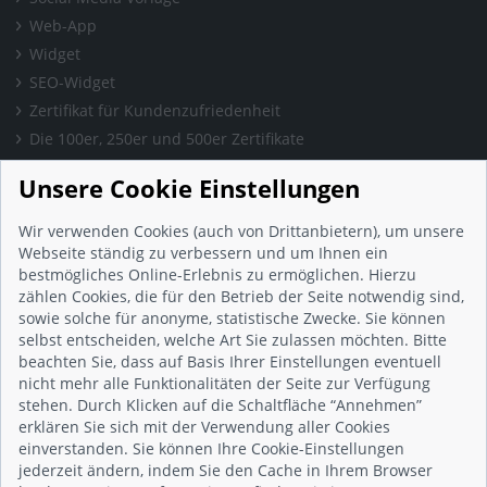
Web-App
Widget
SEO-Widget
Zertifikat für Kundenzufriedenheit
Die 100er, 250er und 500er Zertifikate
Presse & Wissen
Unsere Cookie Einstellungen
Presse und Informationen
Blog
Wir verwenden Cookies (auch von Drittanbietern), um unsere
Häufig gestellte Fragen (FAQ)
Webseite ständig zu verbessern und um Ihnen ein
bestmögliches Online-Erlebnis zu ermöglichen. Hierzu
Studie: Digitalisierungsbarometer
zählen Cookies, die für den Betrieb der Seite notwendig sind,
Initiative gegen Fake-Bewertungen
sowie solche für anonyme, statistische Zwecke. Sie können
Kunden Informationen
selbst entscheiden, welche Art Sie zulassen möchten. Bitte
beachten Sie, dass auf Basis Ihrer Einstellungen eventuell
Beratungsgespräch vereinbaren
nicht mehr alle Funktionalitäten der Seite zur Verfügung
Impressum
stehen. Durch Klicken auf die Schaltfläche “Annehmen”
Datenschutz
erklären Sie sich mit der Verwendung aller Cookies
einverstanden. Sie können Ihre Cookie-Einstellungen
AGB
jederzeit ändern, indem Sie den Cache in Ihrem Browser
Nutzungsbedingungen