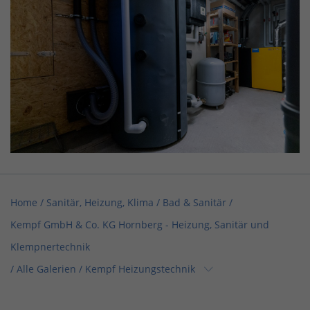
Home
/
Sanitär, Heizung, Klima / Bad & Sanitär
/
Kempf GmbH & Co. KG Hornberg - Heizung, Sanitär und
Klempnertechnik
/
Alle Galerien
/
Kempf Heizungstechnik
Home
/
Sanitär, Heizung, Klima
/