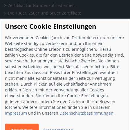
Zertifikat für Kundenzufriedenheit
Die 100er, 250er und 500er Zertifikate
Presse & Wissen
Unsere Cookie Einstellungen
Presse und Informationen
Blog
Wir verwenden Cookies (auch von Drittanbietern), um unsere
Häufig gestellte Fragen (FAQ)
Webseite ständig zu verbessern und um Ihnen ein
bestmögliches Online-Erlebnis zu ermöglichen. Hierzu
Studie: Digitalisierungsbarometer
zählen Cookies, die für den Betrieb der Seite notwendig sind,
Initiative gegen Fake-Bewertungen
sowie solche für anonyme, statistische Zwecke. Sie können
Kunden Informationen
selbst entscheiden, welche Art Sie zulassen möchten. Bitte
beachten Sie, dass auf Basis Ihrer Einstellungen eventuell
Beratungsgespräch vereinbaren
nicht mehr alle Funktionalitäten der Seite zur Verfügung
Impressum
stehen. Durch Klicken auf die Schaltfläche “Annehmen”
Datenschutz
erklären Sie sich mit der Verwendung aller Cookies
einverstanden. Sie können Ihre Cookie-Einstellungen
AGB
jederzeit ändern, indem Sie den Cache in Ihrem Browser
Nutzungsbedingungen
löschen. Weitere Informationen finden Sie in unserem
Kontakt
Impressum
und in unseren
Datenschutzbestimmungen
.