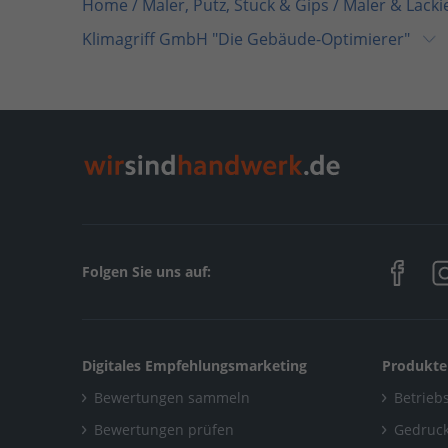
Home
/
Maler, Putz, Stuck & Gips / Maler & Lacki
Klimagriff GmbH "Die Gebäude-Optimierer"
Home
/
Maler, Putz, Stuck & Gips
/
Klimagriff G
Home
/
Nordrhein-Westfalen
/
Solingen
/
Klimag
Folgen Sie uns auf:
Digitales Empfehlungsmarketing
Produkte
Bewertungen sammeln
Betriebs
Bewertungen prüfen
Gedruck