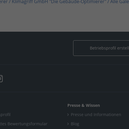
erer
/
Klimagriff GmbH "Die Gebäude-Optimierer"
/
Alle Gal
mbH "Die Gebäude-Optimierer"
/
Alle Galerien
/
Klimagriff G
riff GmbH "Die Gebäude-Optimierer"
/
Alle Galerien
/
Klimag
Betriebsprofil erstel
Presse & Wissen
profil
Presse und Informationen
tes Bewertungsformular
Blog