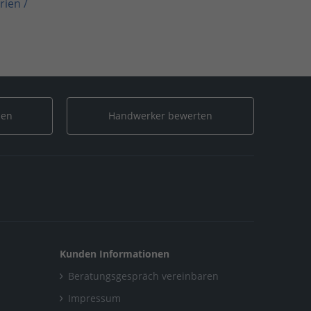
erien
/
mbH "Die Gebäude-Optimierer"
riff GmbH "Die Gebäude-Optimierer"
len
Handwerker bewerten
Kunden Informationen
Beratungsgespräch vereinbaren
Impressum