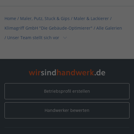
Home
/
Maler, Putz, Stuck & Gips / Maler & Lackierer
/
Klimagriff GmbH "Die Gebäude-Optimierer"
/
Alle Galerien
/
Unser Team stellt sich vor
Home
/
Maler, Putz, Stuck & Gips
/
Klimagriff GmbH "Die Gebäude-Optimierer"
/
Alle Galerien
/
Unser Team stellt sich vor
Home
/
Nordrhein-Westfalen
/
Solingen
/
Betriebsprofil erstellen
Klimagriff GmbH "Die Gebäude-Optimierer"
/
Alle Galerien
/
Unser Team stellt sich vor
Handwerker bewerten