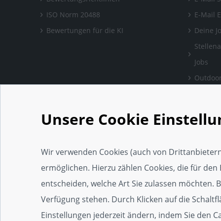
ISO Norm 20488
E-Mail 
Bewertungen für die KI
Deine J
Stellen
Jobs
Outdoor
Bewertu
verlass
Unsere Cookie Einstell
Handwe
Einrich
Wir verwenden Cookies (auch von Drittanbietern
Social 
ermöglichen. Hierzu zählen Cookies, die für den 
Web-Ap
entscheiden, welche Art Sie zulassen möchten. Bit
Widget
Verfügung stehen. Durch Klicken auf die Schaltf
SEO-Wi
Einstellungen jederzeit ändern, indem Sie den 
Zertifi