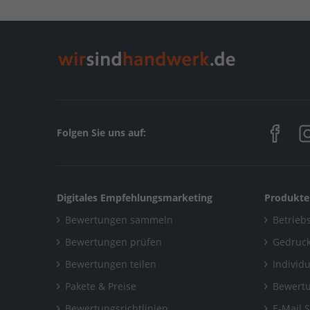
Home
/
Nordrhein-Westfalen
/
Sundern
/
KM-Geb
Folgen Sie uns auf:
Digitales Empfehlungsmarketing
Produkte
Bewertungen sammeln
Betriebs
Bewertungen prüfen
Gedruck
Bewertungen teilen
Individ
Pakete & Preise
Bewertu
Bewertungsrichtlinien
E-Mail 