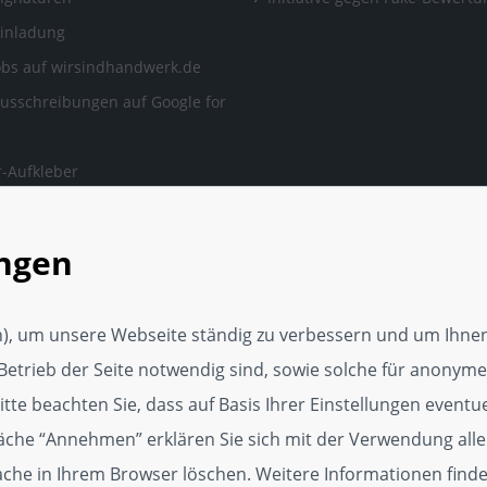
Einladung
obs auf wirsindhandwerk.de
ausschreibungen auf Google for
-Aufkleber
ngen, auf die man sich
en kann.
ungen
rker Webseite
tungsservice
), um unsere Webseite ständig zu verbessern und um Ihnen
Media Vorlage
Betrieb der Seite notwendig sind, sowie solche für anonyme,
p
te beachten Sie, dass auf Basis Ihrer Einstellungen eventuel
läche “Annehmen” erklären Sie sich mit der Verwendung alle
dget
Cache in Ihrem Browser löschen. Weitere Informationen find
kat für Kundenzufriedenheit