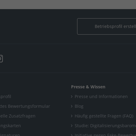
äudeservice
Betriebsprofil erstel
Presse & Wissen
profil
Presse und Informationen
tes Bewertungsformular
Blog
uelle Zusatzfragen
Häufig gestellte Fragen (FAQ)
ngskarten
Studie: Digitalisierungsbarom
Signaturen
Initiative gegen Fake-Bewert