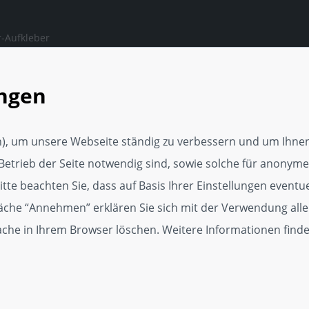
-Aufkleber
ngen, auf die man sich
en kann.
ungen
rker Webseite
tungsservice
), um unsere Webseite ständig zu verbessern und um Ihnen
Media Vorlage
Betrieb der Seite notwendig sind, sowie solche für anonyme,
p
te beachten Sie, dass auf Basis Ihrer Einstellungen eventuel
läche “Annehmen” erklären Sie sich mit der Verwendung alle
dget
Cache in Ihrem Browser löschen. Weitere Informationen find
kat für Kundenzufriedenheit
r, 250er und 500er Zertifikate