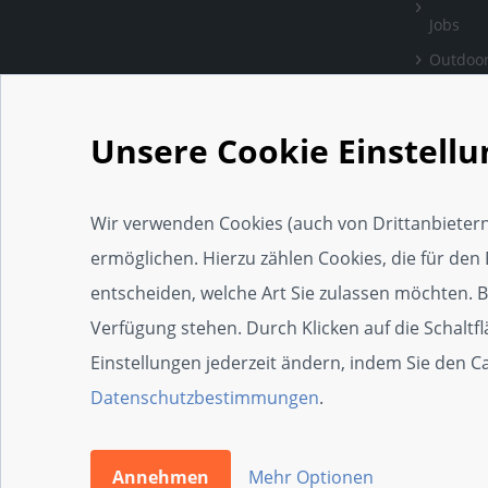
Jobs
Outdoor
Bewertu
verlass
Unsere Cookie Einstell
Handwe
Einrich
Wir verwenden Cookies (auch von Drittanbietern
Social 
ermöglichen. Hierzu zählen Cookies, die für den 
Web-Ap
entscheiden, welche Art Sie zulassen möchten. Bit
Widget
Verfügung stehen. Durch Klicken auf die Schaltf
SEO-Wi
Einstellungen jederzeit ändern, indem Sie den 
Zertifi
Datenschutzbestimmungen
.
Die 100e
Annehmen
Mehr Optionen