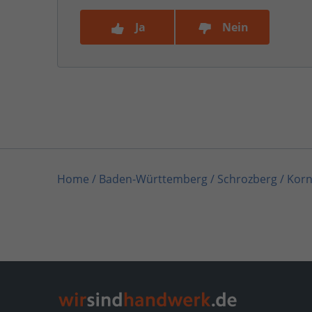
Ja
Nein
Home
/
Baden-Württemberg
/
Schrozberg
/
Kor