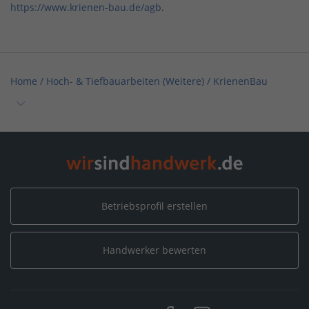
https://www.krienen-bau.de/agb
.
Home
/
Hoch- & Tiefbauarbeiten (Weitere)
/
KrienenBau
Home
/
Nordrhein-Westfalen
/
Gevelsberg
/
KrienenBau
Betriebsprofil erstellen
Handwerker bewerten