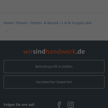
Home
/
Fliesen-, Platten- & Mosaik
/
L & M Furgala GbR
Home
/
Nordrhein-Westfalen
/
Bottrop
/
L & M Furgala GbR
Betriebsprofil erstellen
Handwerker bewerten
Folgen Sie uns auf: