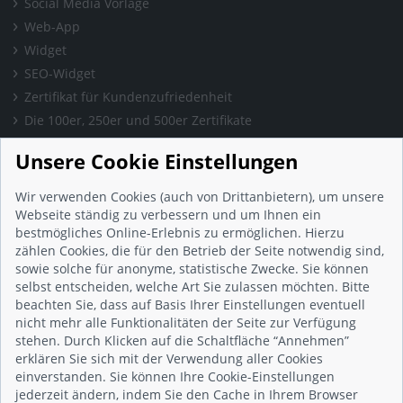
Social Media Vorlage
Web-App
Widget
SEO-Widget
Zertifikat für Kundenzufriedenheit
Die 100er, 250er und 500er Zertifikate
Presse & Wissen
Unsere Cookie Einstellungen
Presse und Informationen
Blog
Wir verwenden Cookies (auch von Drittanbietern), um unsere
Häufig gestellte Fragen (FAQ)
Webseite ständig zu verbessern und um Ihnen ein
bestmögliches Online-Erlebnis zu ermöglichen. Hierzu
Studie: Digitalisierungsbarometer
zählen Cookies, die für den Betrieb der Seite notwendig sind,
Initiative gegen Fake-Bewertungen
sowie solche für anonyme, statistische Zwecke. Sie können
Kunden Informationen
selbst entscheiden, welche Art Sie zulassen möchten. Bitte
beachten Sie, dass auf Basis Ihrer Einstellungen eventuell
Beratungsgespräch vereinbaren
nicht mehr alle Funktionalitäten der Seite zur Verfügung
Impressum
stehen. Durch Klicken auf die Schaltfläche “Annehmen”
Datenschutz
erklären Sie sich mit der Verwendung aller Cookies
einverstanden. Sie können Ihre Cookie-Einstellungen
AGB
jederzeit ändern, indem Sie den Cache in Ihrem Browser
Nutzungsbedingungen