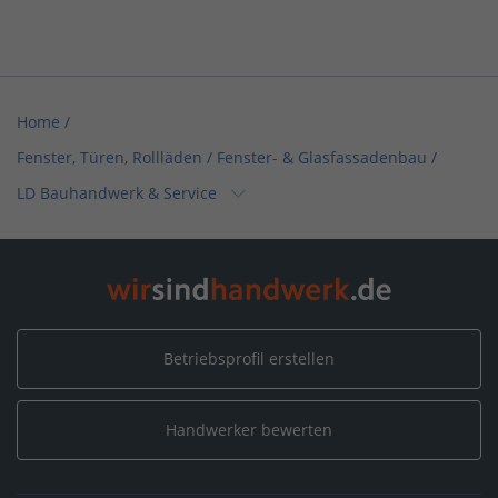
Home
/
Fenster, Türen, Rollläden / Fenster- & Glasfassadenbau
/
LD Bauhandwerk & Service
Home
/
Sachsen
/
Naunhof bei Grimma
/
LD Bauhandwerk & Service
Betriebsprofil erstellen
Handwerker bewerten