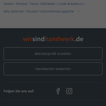
Home
/
Fenster, Türen, Rollläden
/
Lizak Arkadiusz
/
Alle Galerien
/
Muster Unternehmensgalerie
Home
/
Maler, Putz, Stuck & Gips
/
Lizak Arkadiusz
/
Alle Galerien
/
Muster Unternehmensgalerie
Home
/
Rheinland-Pfalz
/
Frankenthal
/
Lizak Arkadiusz
/
Alle Galerien
/
Muster Unternehmensgalerie
Betriebsprofil erstellen
Handwerker bewerten
Folgen Sie uns auf: