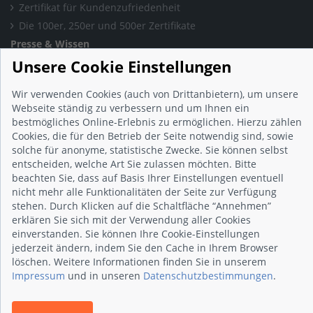
Zertifikat für Kundenzufriedenheit
Die 100er, 250er und 500er Zertifikate
Presse & Wissen
Presse und Informationen
Unsere Cookie Einstellungen
Blog
Wir verwenden Cookies (auch von Drittanbietern), um unsere
Häufig gestellte Fragen (FAQ)
Webseite ständig zu verbessern und um Ihnen ein
Studie: Digitalisierungsbarometer
bestmögliches Online-Erlebnis zu ermöglichen. Hierzu zählen
Initiative gegen Fake-Bewertungen
Cookies, die für den Betrieb der Seite notwendig sind, sowie
solche für anonyme, statistische Zwecke. Sie können selbst
Kunden Informationen
entscheiden, welche Art Sie zulassen möchten. Bitte
Beratungsgespräch vereinbaren
beachten Sie, dass auf Basis Ihrer Einstellungen eventuell
Impressum
nicht mehr alle Funktionalitäten der Seite zur Verfügung
stehen. Durch Klicken auf die Schaltfläche “Annehmen”
Datenschutz
erklären Sie sich mit der Verwendung aller Cookies
AGB
einverstanden. Sie können Ihre Cookie-Einstellungen
Nutzungsbedingungen
jederzeit ändern, indem Sie den Cache in Ihrem Browser
Kontakt
löschen. Weitere Informationen finden Sie in unserem
Impressum
und in unseren
Datenschutzbestimmungen
.
© 2026 wirsindhandwerk.de