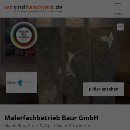
Menü
Bilder ansehen
Malerfachbetrieb Baur GmbH
Maler, Putz, Stuck & Gips / Maler & Lackierer