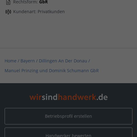
Rechtsform:
GbR
Kundenart: Privatkunden
Home
/
Bayern
/
Dillingen An Der Donau
/
Manuel Prinzing und Dominik Schumann GbR
Betriebsprofil erstellen
Handwerker bewerten