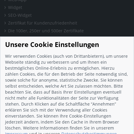
Widget
SEO-Widget
Zertifikat für Kundenzufriedenheit
Die 100er, 250er und 500er Zertifikate
Presse & Wissen
Unsere Cookie Einstellungen
Presse und Informationen
Blog
Wir verwenden Cookies (auch von Drittanbietern), um unsere
Häufig gestellte Fragen (FAQ)
Webseite ständig zu verbessern und um Ihnen ein
bestmögliches Online-Erlebnis zu ermöglichen. Hierzu
Studie: Digitalisierungsbarometer
zählen Cookies, die für den Betrieb der Seite notwendig sind,
Initiative gegen Fake-Bewertungen
sowie solche für anonyme, statistische Zwecke. Sie können
Kunden Informationen
selbst entscheiden, welche Art Sie zulassen möchten. Bitte
beachten Sie, dass auf Basis Ihrer Einstellungen eventuell
Beratungsgespräch vereinbaren
nicht mehr alle Funktionalitäten der Seite zur Verfügung
Impressum
stehen. Durch Klicken auf die Schaltfläche “Annehmen”
Datenschutz
erklären Sie sich mit der Verwendung aller Cookies
einverstanden. Sie können Ihre Cookie-Einstellungen
AGB
jederzeit ändern, indem Sie den Cache in Ihrem Browser
Nutzungsbedingungen
löschen. Weitere Informationen finden Sie in unserem
Kontakt
Impressum
und in unseren
Datenschutzbestimmungen
.