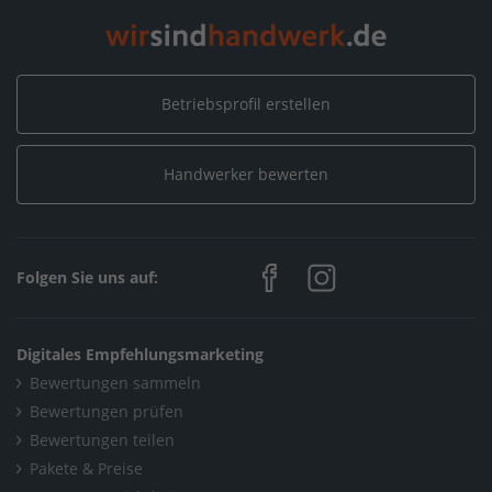
Marquardt Bedachungen Dachdecker- und Bauklempner
Meisterbetri
Home
/
Metallverarbeitung / Klempner
/
Betriebsprofil erstellen
Marquardt Bedachungen Dachdecker- und Bauklempner
Meisterbetri
Handwerker bewerten
Home
/
Tostedt
/
Marquardt Bedachungen Dachdecker- und Bauklempner
Folgen Sie uns auf:
Meisterbetri
Digitales Empfehlungsmarketing
Bewertungen sammeln
Bewertungen prüfen
Bewertungen teilen
Pakete & Preise