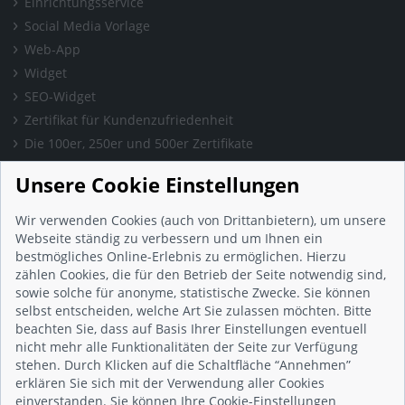
Einrichtungsservice
Social Media Vorlage
Web-App
Widget
SEO-Widget
Zertifikat für Kundenzufriedenheit
Die 100er, 250er und 500er Zertifikate
Presse & Wissen
Unsere Cookie Einstellungen
Presse und Informationen
Blog
Wir verwenden Cookies (auch von Drittanbietern), um unsere
Häufig gestellte Fragen (FAQ)
Webseite ständig zu verbessern und um Ihnen ein
bestmögliches Online-Erlebnis zu ermöglichen. Hierzu
Studie: Digitalisierungsbarometer
zählen Cookies, die für den Betrieb der Seite notwendig sind,
Initiative gegen Fake-Bewertungen
sowie solche für anonyme, statistische Zwecke. Sie können
Kunden Informationen
selbst entscheiden, welche Art Sie zulassen möchten. Bitte
beachten Sie, dass auf Basis Ihrer Einstellungen eventuell
Beratungsgespräch vereinbaren
nicht mehr alle Funktionalitäten der Seite zur Verfügung
Impressum
stehen. Durch Klicken auf die Schaltfläche “Annehmen”
Datenschutz
erklären Sie sich mit der Verwendung aller Cookies
einverstanden. Sie können Ihre Cookie-Einstellungen
AGB