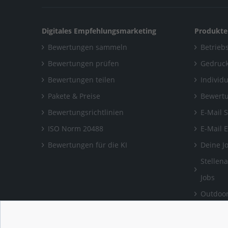
Digitales Empfehlungsmarketing
Produkte
Bewertungen sammeln
Betriebs
Bewertungen prüfen
Gedruck
Bewertungen teilen
Individ
Pakete & Preise
Bewertu
Bewertungsrichtlinien
E-Mail 
ISO Norm 20488
E-Mail 
Bewertungen für die KI
Deine J
Stellen
Jobs
Outdoor
Bewertu
verlass