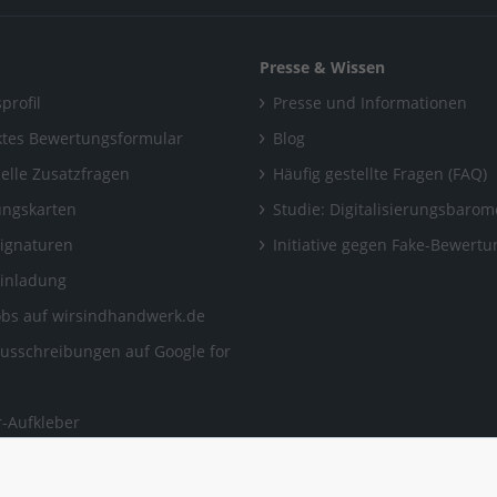
Presse & Wissen
profil
Presse und Informationen
tes Bewertungsformular
Blog
uelle Zusatzfragen
Häufig gestellte Fragen (FAQ)
ngskarten
Studie: Digitalisierungsbarom
Signaturen
Initiative gegen Fake-Bewert
Einladung
obs auf wirsindhandwerk.de
ausschreibungen auf Google for
-Aufkleber
ngen, auf die man sich
en kann.