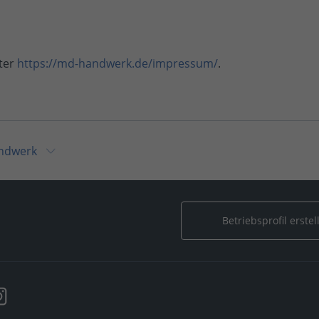
ter
https://md-handwerk.de/impressum/
.
ndwerk
Betriebsprofil erstel