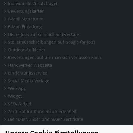
Individuelle Zusatzfragen
Bewertungskarten
E-Mail Signaturen
E-Mail Einladung
Deine Jobs auf wirsindhandwerk.de
Stellenausschreibungen auf Google for Jobs
Outdoor-Aufkleber
Bewertungen, auf die man sich verlassen kann.
Handwerker Webseite
Einrichtungsservice
Social Media Vorlage
Web-App
Widget
SEO-Widget
Zertifikat für Kundenzufriedenheit
Die 100er, 250er und 500er Zertifikate
Presse & Wissen
Unsere Cookie Einstellungen