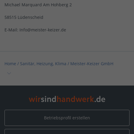
Michael Marquard Am Hohberg 2
58515 Lüdenscheid
E-Mail: Info@meister-keizer.de
Home
/
Sanitär, Heizung, Klima
/
Meister-Keizer GmbH
Home
/
Nordrhein-Westfalen
/
Halver
/
Meister-Keizer GmbH
Betriebsprofil erstellen