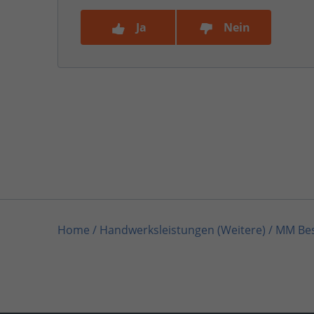
Ja
Nein
Home
/
Handwerksleistungen (Weitere)
/
MM Bes
Home
/
Berlin
/
Berlin
/
MM Best Service GmbH