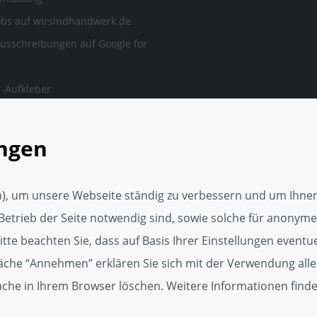
obs auf wirsindhandwerk.de
ausschreibungen auf Google for
-Aufkleber
ngen, auf die man sich
en kann.
ungen
rker Webseite
tungsservice
), um unsere Webseite ständig zu verbessern und um Ihnen
Media Vorlage
Betrieb der Seite notwendig sind, sowie solche für anonyme,
p
te beachten Sie, dass auf Basis Ihrer Einstellungen eventuel
läche “Annehmen” erklären Sie sich mit der Verwendung alle
dget
Cache in Ihrem Browser löschen. Weitere Informationen find
kat für Kundenzufriedenheit
r, 250er und 500er Zertifikate