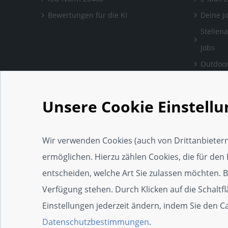
Bewertungen für die KI
Deine J
Stellen
Jobs
Outdoor
Bewertu
verlass
Unsere Cookie Einstell
Handwe
Einrich
Wir verwenden Cookies (auch von Drittanbietern
Social 
ermöglichen. Hierzu zählen Cookies, die für den 
Web-Ap
entscheiden, welche Art Sie zulassen möchten. Bit
Widget
Verfügung stehen. Durch Klicken auf die Schaltf
SEO-Wi
Einstellungen jederzeit ändern, indem Sie den 
Zertifi
Datenschutzbestimmungen
.
Die 100e