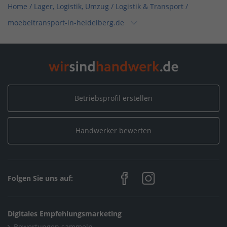
Home
/
Lager, Logistik, Umzug / Logistik & Transport
/
moebeltransport-in-heidelberg.de
Home
/
Heidelberg
/
moebeltransport-in-heidelberg.de
Betriebsprofil erstellen
Handwerker bewerten
Folgen Sie uns auf:
Digitales Empfehlungsmarketing
Bewertungen sammeln