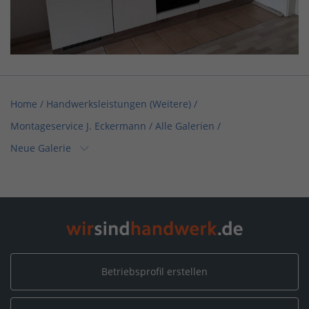
Home
/
Handwerksleistungen (Weitere)
/
Montageservice J. Eckermann
/
Alle Galerien
/
Neue Galerie
Home
/
Sachsen-Anhalt
/
Kalbe / Milde
/
Montageservice J. Eckermann
/
Alle Galerien
/
Neue Galerie
Betriebsprofil erstellen