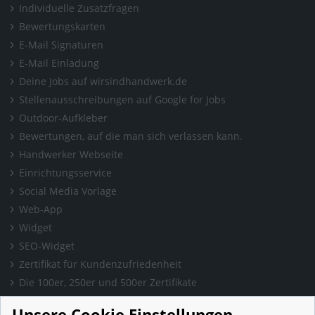
Individuelle Zusatzfragen
Bewertungskarten
E-Mail Signaturen
E-Mail Einladung
Deine Jobs auf wirsindhandwerk.de
Stellenausschreibungen auf Google for Jobs
Outdoor-Aufkleber
Bewertungen, auf die man sich verlassen kann.
Handwerker Webseite
Einrichtungsservice
Social Media Vorlage
Web-App
Widget
SEO-Widget
Zertifikat für Kundenzufriedenheit
Die 100er, 250er und 500er Zertifikate
Presse & Wissen
Unsere Cookie Einstellungen