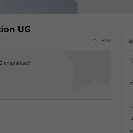
tion UG
Teilen
K
UG
empfehlen?