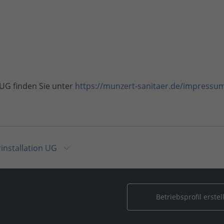
UG finden Sie unter
https://munzert-sanitaer.de/impressu
installation UG
Munzert Sanitärinstallation UG
ltaik & Erneuerbare Energien
/
Munzert Sanitärinstallation 
Betriebsprofil erstel
installation UG