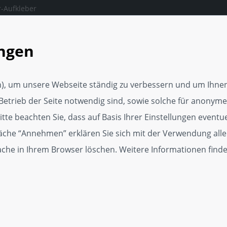
-Aufkleber
ngen, auf die man sich
en kann.
ungen
rker Webseite
tungsservice
), um unsere Webseite ständig zu verbessern und um Ihnen
Media Vorlage
Betrieb der Seite notwendig sind, sowie solche für anonyme,
p
te beachten Sie, dass auf Basis Ihrer Einstellungen eventuel
läche “Annehmen” erklären Sie sich mit der Verwendung alle
dget
Cache in Ihrem Browser löschen. Weitere Informationen find
kat für Kundenzufriedenheit
r, 250er und 500er Zertifikate