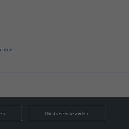
m.html
.
UG
len
Handwerker bewerten