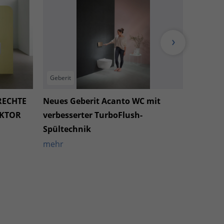
Geberit
Geberit
RECHTE
Neues Geberit Acanto WC mit
Elegant
AKTOR
verbesserter TurboFlush-
minimal
Spültechnik
mehr
mehr