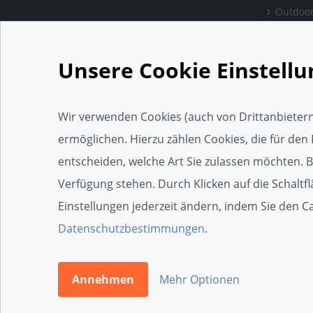
Outdoor
Bewertu
verlass
Unsere Cookie Einstell
Handwe
Einrich
Wir verwenden Cookies (auch von Drittanbietern
Social 
ermöglichen. Hierzu zählen Cookies, die für den 
Web-Ap
entscheiden, welche Art Sie zulassen möchten. Bit
Widget
Verfügung stehen. Durch Klicken auf die Schaltf
SEO-Wi
Einstellungen jederzeit ändern, indem Sie den 
Zertifi
Datenschutzbestimmungen
.
Die 100e
Annehmen
Mehr Optionen