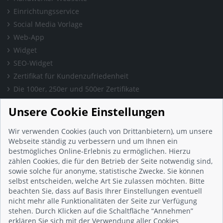
Einrichtungsservice
Social Media Vorlage
Web-App
Widget
SEO-Widget
Zertifikat für Kundenzufriedenheit
Die 100er, 250er und 500er Zertifikate
Presse & Wissen
Unsere Cookie Einstellungen
Presse und Informationen
Blog
Wir verwenden Cookies (auch von Drittanbietern), um unsere
Häufig gestellte Fragen (FAQ)
Webseite ständig zu verbessern und um Ihnen ein
bestmögliches Online-Erlebnis zu ermöglichen. Hierzu
Studie: Digitalisierungsbarometer
zählen Cookies, die für den Betrieb der Seite notwendig sind,
Initiative gegen Fake-Bewertungen
sowie solche für anonyme, statistische Zwecke. Sie können
Kunden Informationen
selbst entscheiden, welche Art Sie zulassen möchten. Bitte
beachten Sie, dass auf Basis Ihrer Einstellungen eventuell
Beratungsgespräch vereinbaren
nicht mehr alle Funktionalitäten der Seite zur Verfügung
Impressum
stehen. Durch Klicken auf die Schaltfläche “Annehmen”
Datenschutz
erklären Sie sich mit der Verwendung aller Cookies