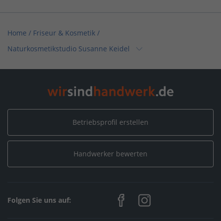
Home
/
Friseur & Kosmetik
/
Naturkosmetikstudio Susanne Keidel
Home
/
Bremen
/
Bremen
/
Naturkosmetikstudio Susanne Keidel
Betriebsprofil erstellen
Handwerker bewerten
Folgen Sie uns auf: