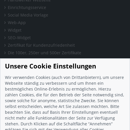
Einrichtungsservice
Social Media Vorlage
Web-App
Widget
SEO-Widget
Zertifikat für Kundenzufriedenheit
Die 100er, 250er und 500er Zertifikate
Presse & Wissen
Unsere Cookie Einstellungen
Presse und Informationen
Blog
Wir verwenden Cookies (auch von Drittanbietern), um unsere
Häufig gestellte Fragen (FAQ)
Webseite ständig zu verbessern und um Ihnen ein
bestmögliches Online-Erlebnis zu ermöglichen. Hierzu
Studie: Digitalisierungsbarometer
zählen Cookies, die für den Betrieb der Seite notwendig sind,
Initiative gegen Fake-Bewertungen
sowie solche für anonyme, statistische Zwecke. Sie können
Kunden Informationen
selbst entscheiden, welche Art Sie zulassen möchten. Bitte
beachten Sie, dass auf Basis Ihrer Einstellungen eventuell
Beratungsgespräch vereinbaren
nicht mehr alle Funktionalitäten der Seite zur Verfügung
Impressum
stehen. Durch Klicken auf die Schaltfläche “Annehmen”
Datenschutz
erklären Sie sich mit der Verwendung aller Cookies