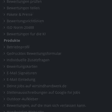
/
Norbert Rötte GmbH | Sanitär, Heizung, Klima, Bad
/
Bewertungen prüfen
Bewertungen teilen
Neuigkeiten
/
2025
/
Oktober
Pakete & Preise
Home
/
Lünen
/
Bewertungsrichtlinien
Norbert Rötte GmbH | Sanitär, Heizung, Klima, Bad
/
ISO Norm 20488
Bewertungen für die KI
Neuigkeiten
/
2025
/
Oktober
Produkte
Betriebsprofil
Gedrucktes Bewertungsformular
Individuelle Zusatzfragen
Bewertungskarten
E-Mail Signaturen
E-Mail Einladung
Deine Jobs auf wirsindhandwerk.de
Stellenausschreibungen auf Google for Jobs
Outdoor-Aufkleber
Bewertungen, auf die man sich verlassen kann.
Handwerker Webseite