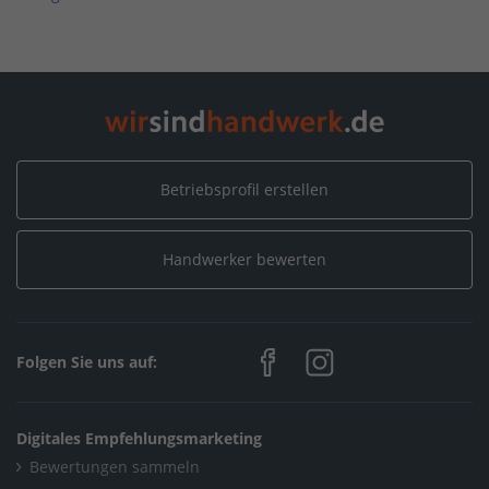
Home
/
Sanitär, Heizung, Klima / Installation & Heizungsbau
/
Norbert Rötte GmbH | Sanitär, Heizung, Klima, Bad
/
Neuigkeiten
/
2025
/
Oktober
Home
/
Sanitär, Heizung, Klima / Heizungsbau & Klimatechnik
Betriebsprofil erstellen
/
Norbert Rötte GmbH | Sanitär, Heizung, Klima, Bad
/
Neuigkeiten
/
2025
/
Oktober
Handwerker bewerten
Home
/
Sanitär, Heizung, Klima / Bad & Sanitär
/
Norbert Rötte GmbH | Sanitär, Heizung, Klima, Bad
/
Neuigkeiten
/
2025
/
Oktober
Folgen Sie uns auf:
Home
/
Sanitär, Heizung, Klima / Solar, Photovoltaik & Erneuerbare
Digitales Empfehlungsmarketing
Energien
Bewertungen sammeln