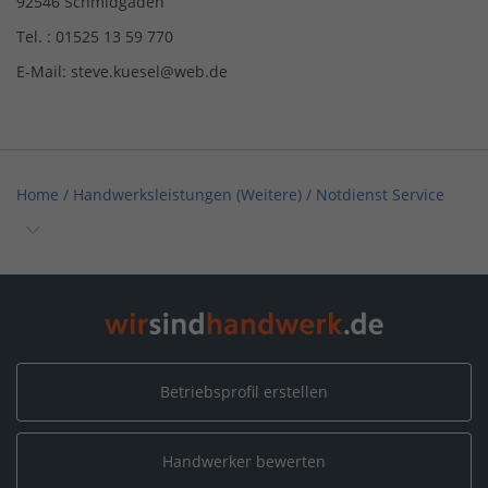
92546 Schmidgaden
Tel. : 01525 13 59 770
E-Mail: steve.kuesel@web.de
Home
/
Handwerksleistungen (Weitere)
/
Notdienst Service
Home
/
Bayern
/
Schmidgaden
/
Notdienst Service
Betriebsprofil erstellen
Handwerker bewerten